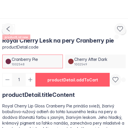
productList.new
Royal Cherry Lesk na pery Cranberry pie
productDetail.code
Cranberry Pie
Cherry After Dark
1002548
1002549
productDetail.addToCart
productDetail.titleContent
Royal Cherry Lip Gloss Cranberry Pie prináša svieži, žiarivý
bobuľovo-ružový odtieň do tohto luxusného lesku na pery a
dodáva šťavnatú farbu s jasným, žiarivým leskom. Jeho hladký,
krémový pigment sa ľahko nanáša, zanecháva pery mladistvé a