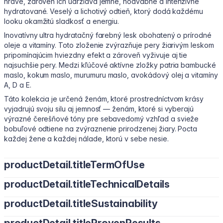
hravé, zároveň ich udržiava jemné, hodvábne a intenzívne
hydratované. Veselý a lichotivý odtieň, ktorý dodá každému
looku okamžitú sladkosť a energiu.
Inovatívny ultra hydratačný farebný lesk obohatený o prírodné
oleje a vitamíny. Toto zloženie zvýrazňuje pery žiarivým leskom
pripomínajúcim hviezdny efekt a zároveň vyživuje aj tie
najsuchšie pery. Medzi kľúčové aktívne zložky patria bambucké
maslo, kokum maslo, murumuru maslo, avokádový olej a vitamíny
A, D a E.
Táto kolekcia je určená ženám, ktoré prostredníctvom krásy
vyjadrujú svoju silu aj jemnosť — ženám, ktoré si vyberajú
výrazné čerešňové tóny pre sebavedomý vzhľad a svieže
bobuľové odtiene na zvýraznenie prirodzenej žiary. Pocta
každej žene a každej nálade, ktorú v sebe nesie.
productDetail.titleTermOfUse
productDetail.titleTechnicalDetails
Naneste priamo na pery pomocou aplikátora. Opakujte podľa
potreby, aby pery zostali hydratované, jemné a žiarivé počas
productDetail.titleSustainability
Kľúčové zložky
celého dňa.
Avokádový olej: Bohatý na vitamíny A, D a E, intenzívne vyživuje