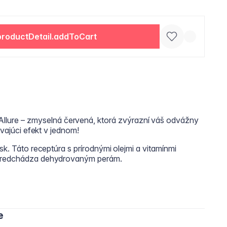
productDetail.addToCart
re – zmyselná červená, ktorá zvýrazní váš odvážny
rvajúci efekt v jednom!
sk. Táto receptúra s prírodnými olejmi a vitamínmi
 predchádza dehydrovaným perám.
e