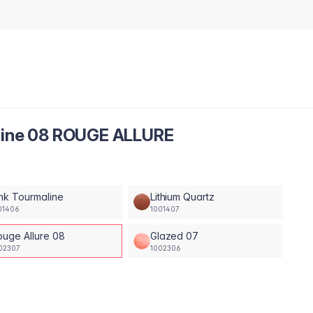
Shine 08 ROUGE ALLURE
nk Tourmaline
Lithium Quartz
01406
1001407
ouge Allure 08
Glazed 07
02307
1002306