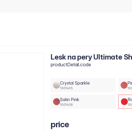
Lesk na pery Ultimate 
productDetail.code
Crystal Sparkle
Pi
1001405
10
Satin Pink
R
1001408
10
price