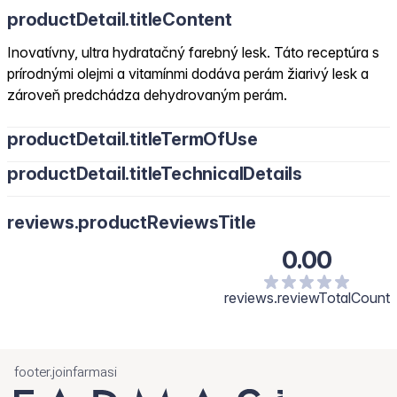
productDetail.titleContent
Inovatívny, ultra hydratačný farebný lesk. Táto receptúra s
prírodnými olejmi a vitamínmi dodáva perám žiarivý lesk a
zároveň predchádza dehydrovaným perám.
productDetail.titleTermOfUse
productDetail.titleTechnicalDetails
reviews.productReviewsTitle
0.00
reviews.reviewTotalCount
footer.joinfarmasi