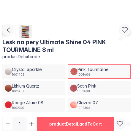
Lesk na pery Ultimate Shine 04 PINK
TOURMALINE 8 ml
productDetail.code
Crystal Sparkle
Pink Tourmaline
1001405
1001406
Lithium Quartz
Satin Pink
1001407
1001408
Rouge Allure 08
Glazed 07
1002307
1002306
productDetail.addToCart