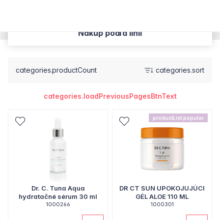
Nakúp podľa línií
categories.productCount
categories.sort
categories.loadPreviousPagesBtnText
productList.popular
Dr. C. Tuna Aqua
DR CT SUN UPOKOJUJÚCI
hydratačné sérum 30 ml
GÉL ALOE 110 ML
1000266
1000301