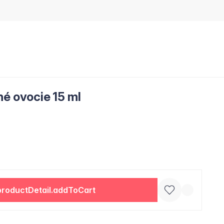
né ovocie 15 ml
productDetail.addToCart