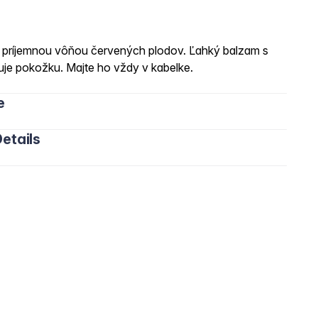
 príjemnou vôňou červených plodov. Ľahký balzam s
uje pokožku. Majte ho vždy v kabelke.
e
etails