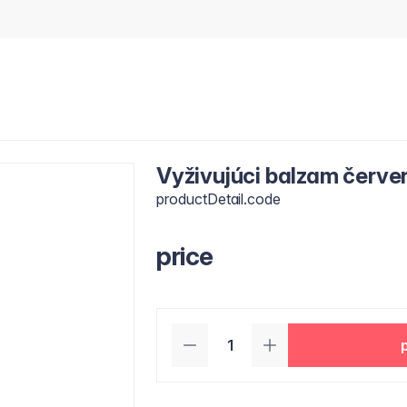
Vyživujúci balzam červe
productDetail.code
price