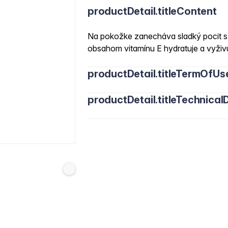
productDetail.titleContent
Na pokožke zanecháva sladký pocit s
obsahom vitamínu E hydratuje a vyživ
productDetail.titleTermOfUs
productDetail.titleTechnicalD