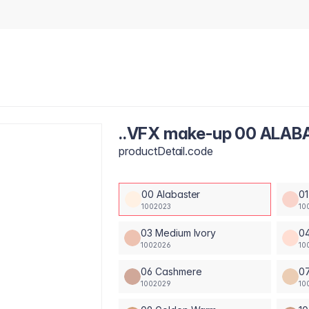
..VFX make-up 00 ALAB
productDetail.code
00 Alabaster
01
1002023
10
03 Medium Ivory
04
1002026
10
06 Cashmere
0
1002029
10