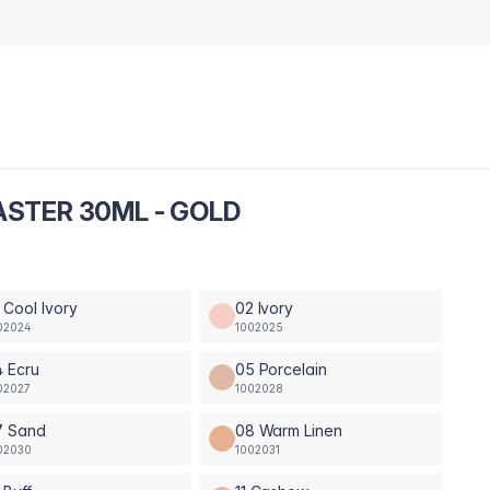
ASTER 30ML - GOLD
 Cool Ivory
02 Ivory
02024
1002025
 Ecru
05 Porcelain
02027
1002028
7 Sand
08 Warm Linen
02030
1002031