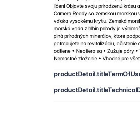
líčení Objavte svoju prirodzenú krás
Camera Ready so zemskou morskou vod
vďaka vysokému krytiu. Zemská morsk
morská voda z hlbín prírody je výnimo
plná prírodných minerálov, ktoré pod
potrebujete na revitalizáciu, očisteni
odtiene • Neotiera sa • Zužuje póry • 
Nemastné zloženie • Vhodné pre všetk
productDetail.titleTermOfUs
productDetail.titleTechnicalD