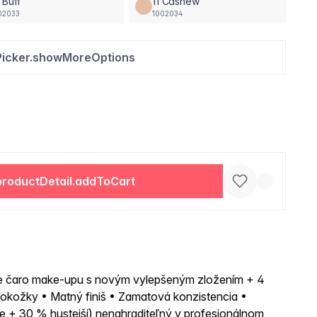
 Buff
11 Cashew
02033
1002034
Picker.showMoreOptions
productDetail.addToCart
vte čaro make-upu s novým vylepšeným zložením + 4
pokožky • Matný finiš • Zamatová konzistencia •
ie + 30 % hustejší) nenahraditeľný v profesionálnom