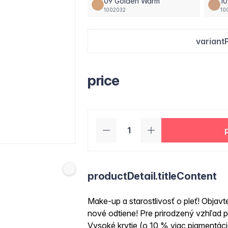
09 Golden Warm
10
1002032
10
variant
price
productDetail.titleContent
Make-up a starostlivosť o pleť! Obja
nové odtiene! Pre prirodzený vzhľad 
Vysoké krytie (o 10 % viac pigmentác