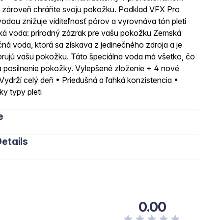
u a zároveň chráňte svoju pokožku. Podklad VFX Pro
ou znižuje viditeľnosť pórov a vyrovnáva tón pleti
á voda: prírodný zázrak pre vašu pokožku Zemská
čná voda, ktorá sa získava z jedinečného zdroja a je
porujú vašu pokožku. Táto špeciálna voda má všetko, čo
e a posilnenie pokožky. Vylepšené zloženie + 4 nové
Vydrží celý deň • Priedušná a ľahká konzistencia •
y typy pleti
e
etails
0.00