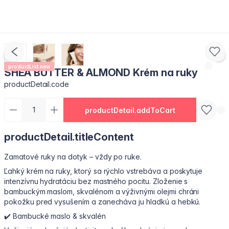
productList.new
SHEA BUTTER & ALMOND Krém na ruky
productDetail.code
productDetail.addToCart
productDetail.titleContent
Zamatové ruky na dotyk – vždy po ruke.
Ľahký krém na ruky, ktorý sa rýchlo vstrebáva a poskytuje
intenzívnu hydratáciu bez mastného pocitu. Zloženie s
bambuckým maslom, skvalénom a výživnými olejmi chráni
pokožku pred vysušením a zanecháva ju hladkú a hebkú.
✔️ Bambucké maslo & skvalén