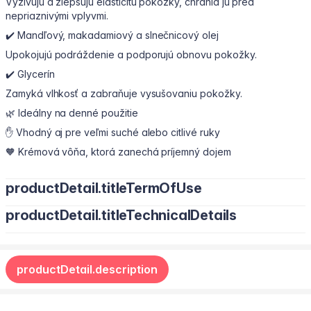
Vyživujú a zlepšujú elasticitu pokožky, chránia ju pred
nepriaznivými vplyvmi.
✔️ Mandľový, makadamiový a slnečnicový olej
Upokojujú podráždenie a podporujú obnovu pokožky.
✔️ Glycerín
Zamyká vlhkosť a zabraňuje vysušovaniu pokožky.
🌿 Ideálny na denné použitie
✋ Vhodný aj pre veľmi suché alebo citlivé ruky
🧡 Krémová vôňa, ktorá zanechá príjemný dojem
productDetail.titleTermOfUse
productDetail.titleTechnicalDetails
Naneste malé množstvo krému na čisté a suché ruky. Jemne
vmasírujte do pokožky, kým sa úplne nevstrebe. Používajte
Water/Aqua, Glycerin, Caprylic/Capric Triglyceride, Dicaprylyl
podľa potreby počas dňa.
Carbonate, Cyclopentasiloxane, Ceteareth-20, Cetearyl Alcohol,
Zabráňte kontaktu s očami. V prípade zasiahnutia očí ich
productDetail.description
Glyceryl Stearate, Dimethicone, Phenoxyethanol, Sodium
okamžite dôkladne vypláchnite vodou. Ak podráždenie
Polyacrylate, Fragrance/Parfum, Synthetic Beeswax, Ceteareth-
pretrváva, vyhľadajte lekársku pomoc.
12, Cetyl Palmitate, Ethylhexylglycerin, Tocopheryl Acetate,