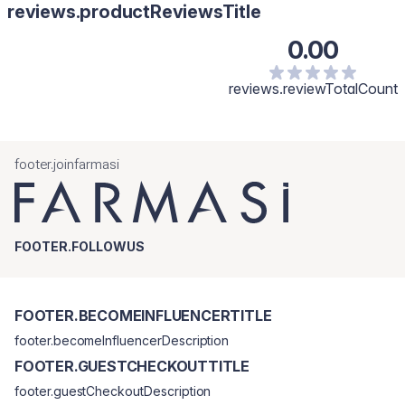
Butyrospermum Parkii (Shea) Butter, Prunus Amygdalus Dulcis Oil,
reviews.productReviewsTitle
Hexyl Cinnamal, Linalool, Benzyl Salicylate, Tetramethyl
Acetyloctahydronaphthalenes, Citrus Aurantium Peel Oil,
0.00
Limonene, Linalyl Acetate, Citronellol, Alpha-Isomethyl Ionone.
reviews.reviewTotalCount
footer.joinfarmasi
FOOTER.FOLLOWUS
FOOTER.BECOMEINFLUENCERTITLE
footer.becomeInfluencerDescription
FOOTER.GUESTCHECKOUTTITLE
footer.guestCheckoutDescription