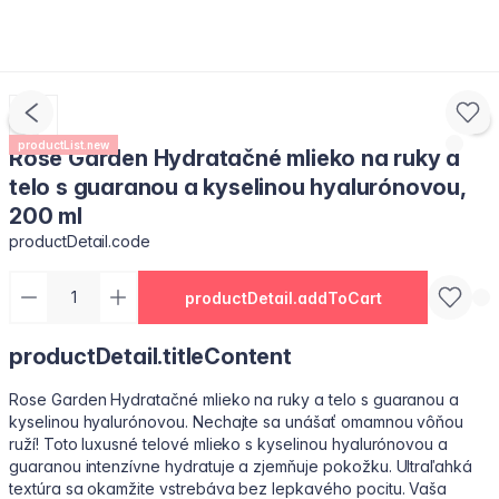
productList.new
Rose Garden Hydratačné mlieko na ruky a
telo s guaranou a kyselinou hyalurónovou,
200 ml
productDetail.code
productDetail.addToCart
productDetail.titleContent
Rose Garden Hydratačné mlieko na ruky a telo s guaranou a
kyselinou hyalurónovou. Nechajte sa unášať omamnou vôňou
ruží! Toto luxusné telové mlieko s kyselinou hyalurónovou a
guaranou intenzívne hydratuje a zjemňuje pokožku. Ultraľahká
textúra sa okamžite vstrebáva bez lepkavého pocitu. Vaša