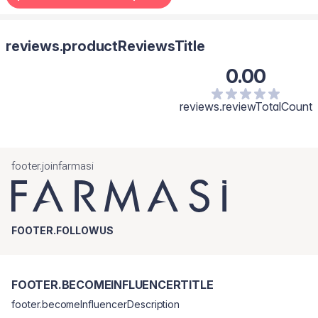
reviews.productReviewsTitle
0.00
reviews.reviewTotalCount
footer.joinfarmasi
FOOTER.FOLLOWUS
FOOTER.BECOMEINFLUENCERTITLE
footer.becomeInfluencerDescription