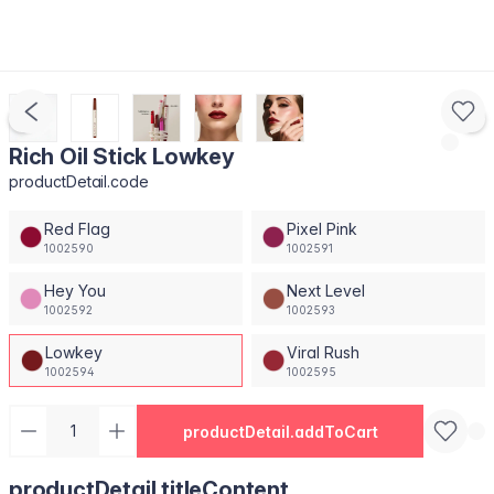
Rich Oil Stick Lowkey
productDetail.code
Red Flag
Pixel Pink
1002590
1002591
Hey You
Next Level
1002592
1002593
Lowkey
Viral Rush
1002594
1002595
productDetail.addToCart
productDetail.titleContent