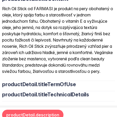
Rich Oil Stick od FARMASI je produkt na pery obohatený o
oleje, ktorý spája farbu a starostlivosť v jednom
jednoduchom ťahu. Obohatený o vitamín E a vyživujúce
oleje, jeho jemná, na dotyk sa rozplývajúca textúra
poskytuje hydratáciu, komfort a šťavnatý, žiarivý finiš bez
pocitu ťažkosti či lepivosti. Navrhnutý na každodenné
nosenie, Rich Oil Stick zvýrazňuje prirodzený vzhľad pier a
zároveň ich udržiava hladké, jemné a komfortné. Vegánske
zloženie bez mastenca, vytvorené podľa clean beauty
štandardov, predstavuje dokonalú rovnováhu medzi
sviežou farbou, žiarivosťou a starostlivosťou o pery.
productDetail.titleTermOfUse
productDetail.titleTechnicalDetails
productDetail.description