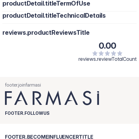
productDetail.titleTermOfUse
productDetail.titleTechnicalDetails
Alcohol Denat., Parfum{fragrance), Aquacwater), Propylene
reviews.productReviewsTitle
Glycol Benzyl Salicylate, Cinnamyl Alcohol, Citral, Citronellol,
Coumarin, Geraniol, Hexyl Cinnamal, Hydroxycitronellal
0.00
Limonene, Linalool
reviews.reviewTotalCount
footer.joinfarmasi
FOOTER.FOLLOWUS
FOOTER.BECOMEINFLUENCERTITLE