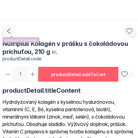
productList.popular
Nutriplus Kolagén v prášku s čokoládovou
príchuťou, 210 g ℮.
productDetail.code
productDetail.addToCart
productDetail.titleContent
Hydrolyzovaný kolagén s kyselinou hyalurónovou,
vitamínmi (C, E, B6, kyselina pantotenová, biotín),
minerálnymi látkami (zinok, meď, selén), s čokoládovou
príchuťou. Obsahuje sladidlo. Výživový doplnok, prášok.
Vitamín C prispieva k správnej tvorbe kolagénu a k správnej