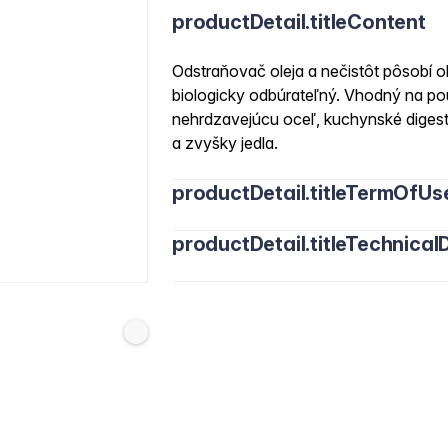
productDetail.titleContent
Odstraňovač oleja a nečistôt pôsobí 
biologicky odbúrateľný. Vhodný na po
nehrdzavejúcu oceľ, kuchynské digesto
a zvyšky jedla.
productDetail.titleTermOfUs
productDetail.titleTechnicalD