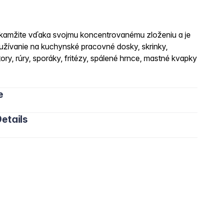
okamžite vďaka svojmu koncentrovanému zloženiu a je
užívanie na kuchynské pracovné dosky, skrinky,
ry, rúry, sporáky, fritézy, spálené hrnce, mastné kvapky
e
etails