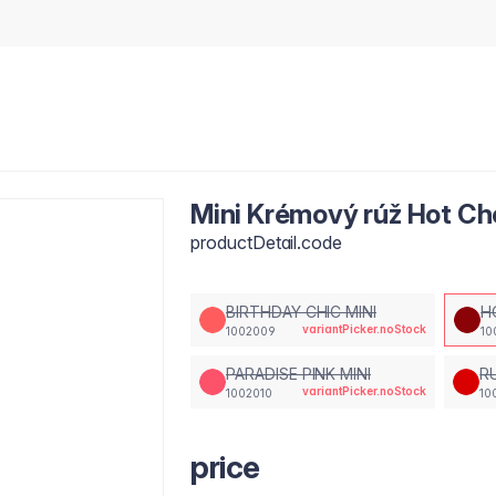
Mini Krémový rúž Hot Ch
productDetail.code
BIRTHDAY CHIC MINI
H
variantPicker.noStock
1002009
10
PARADISE PINK MINI
R
variantPicker.noStock
1002010
10
price