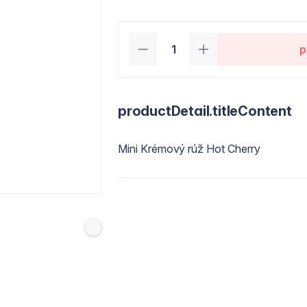
p
productDetail.titleContent
Mini Krémový rúž Hot Cherry