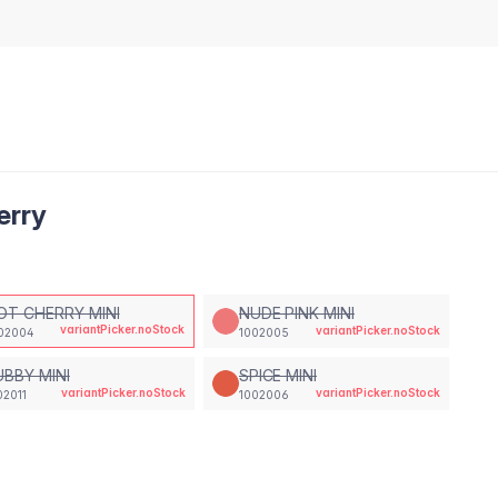
erry
OT CHERRY MINI
NUDE PINK MINI
variantPicker.noStock
variantPicker.noStock
02004
1002005
UBBY MINI
SPICE MINI
variantPicker.noStock
variantPicker.noStock
02011
1002006