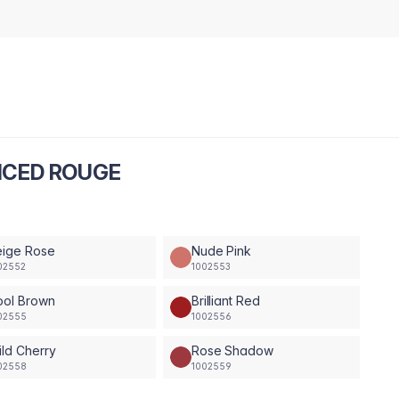
 SPICED ROUGE
eige Rose
Nude Pink
02552
1002553
ool Brown
Brilliant Red
02555
1002556
ld Cherry
Rose Shadow
02558
1002559