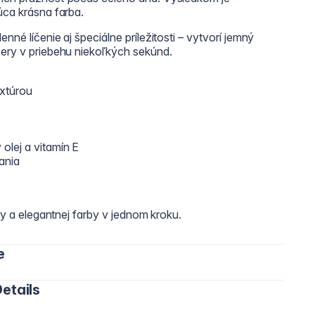
úca krásna farba.
nné líčenie aj špeciálne príležitosti – vytvorí jemný
pery v priebehu niekoľkých sekúnd.
xtúrou
olej a vitamín E
ania
ery a elegantnej farby v jednom kroku.
e
etails
 smerom ku kútikom pre rovnomerné pokrytie.