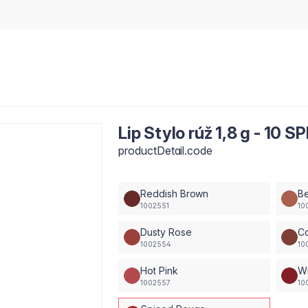
Lip Stylo rúž 1,8 g - 10
productDetail.code
Reddish Brown
B
1002551
10
Dusty Rose
C
1002554
10
Hot Pink
Wi
1002557
10