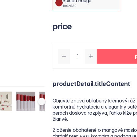
Spiced Rouge
1002560
price
productDetail.titleContent
Objavte znovu obľúbený krémový rúž Fa
komfortnú hydratáciu a elegantný saté
perách doslova rozplýva, ľahko kĺže pr
žiarivé.
Zloženie obohatené o mangové maslo, 
chrániť pred vysušovaním a podporuje