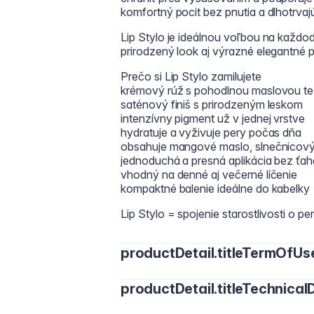
komfortný pocit bez pnutia a dlhotrvaj
Lip Stylo je ideálnou voľbou na každode
prirodzený look aj výrazné elegantné 
Prečo si Lip Stylo zamilujete
krémový rúž s pohodlnou maslovou te
saténový finiš s prirodzeným leskom
intenzívny pigment už v jednej vrstve
hydratuje a vyživuje pery počas dňa
obsahuje mangové maslo, slnečnicový 
jednoduchá a presná aplikácia bez ťah
vhodný na denné aj večerné líčenie
kompaktné balenie ideálne do kabelky
Lip Stylo = spojenie starostlivosti o p
productDetail.titleTermOfUs
productDetail.titleTechnicalD
Naneste rúž priamo na pery od stredu