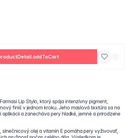
productDetail.addToCart
rmasi Lip Stylo, ktorý spája intenzívny pigment,
nový finiš v jednom kroku. Jeho maslová textúra sa na
i aplikácii a zanecháva pery hladké, jemné a prirodzene
slnečnicový olej a vitamín E pomáha pery vyživovať,
 ich pružnosť počas celého dňa. Výsledkom je