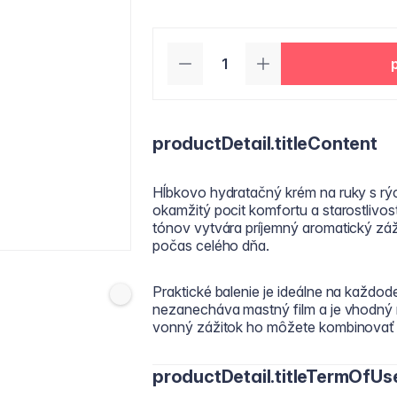
productDetail.titleContent
Hĺbkovo hydratačný krém na ruky s rý
okamžitý pocit komfortu a starostlivos
tónov vytvára príjemný aromatický záž
počas celého dňa.
Praktické balenie je ideálne na každod
nezanecháva mastný film a je vhodný n
vonný zážitok ho môžete kombinovať s
productDetail.titleTermOfUs