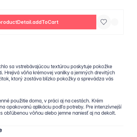
productDetail.addToCart
chlo sa vstrebávajúcou textúrou poskytuje pokožke
ti. Hrejivá vôňa krémovej vanilky a jemných drevitých
itok, ktorý zostáva blízko pokožky a sprevádza vás
enné použitie doma, v práci aj na cestách. Krém
a opakovanú aplikáciu podľa potreby. Pre intenzívnejší
 obľúbenou vôňou alebo jemne naniesť aj na dekolt.
e