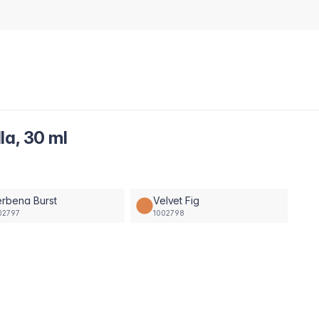
la, 30 ml
rbena Burst
Velvet Fig
02797
1002798