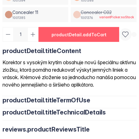
1001384
1001386
Concealer 11
Concealer C02
variantPicker.noStock
1001385
1001376
productDetail.addToCart
productDetail.titleContent
Korektor s vysokým krytím obsahuje novú špeciálnu aktívnu
zložku, ktorá pomáha redukovať výskyt jemných liniek a
vrások. Krémové zloženie sa jednoducho nanáša pomocou
nového jemnejšieho a širšieho aplikátora.
productDetail.titleTermOfUse
productDetail.titleTechnicalDetails
reviews.productReviewsTitle