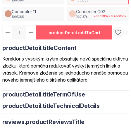
1001384
1001386
Concealer 11
Concealer C02
variantPicker.noStock
1001385
1001376
productDetail.addToCart
productDetail.titleContent
Korektor s vysokým krytím obsahuje novú špeciálnu aktívnu
zložku, ktorá pomáha redukovať výskyt jemných liniek a
vrások. Krémové zloženie sa jednoducho nanáša pomocou
nového jemnejšieho a širšieho aplikátora.
productDetail.titleTermOfUse
productDetail.titleTechnicalDetails
reviews.productReviewsTitle