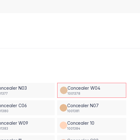
oncealer N03
Concealer W04
01377
1001378
oncealer C06
Concealer N07
01380
1001381
oncealer W09
Concealer 10
01383
1001384