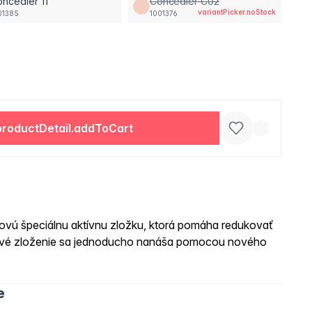
ncealer 11
Concealer C02
variantPicker.noStock
01385
1001376
productDetail.addToCart
ovú špeciálnu aktívnu zložku, ktorá pomáha redukovať
mové zloženie sa jednoducho nanáša pomocou nového
e