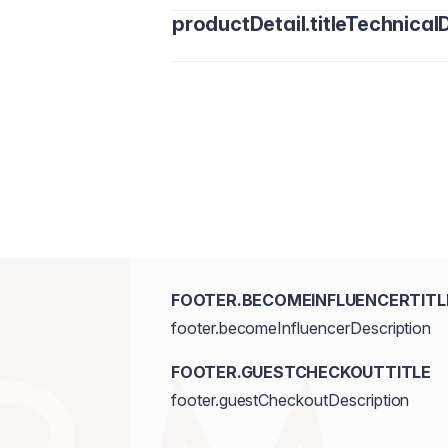
productDetail.titleTechnicalD
FOOTER.BECOMEINFLUENCERTITL
footer.becomeInfluencerDescription
FOOTER.GUESTCHECKOUTTITLE
footer.guestCheckoutDescription