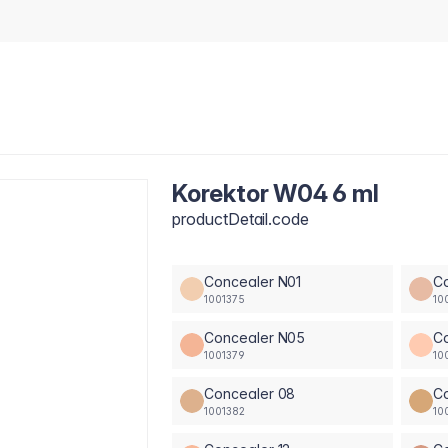
Korektor W04 6 ml
productDetail.code
Concealer N01
C
1001375
10
Concealer N05
C
1001379
10
Concealer 08
C
1001382
10