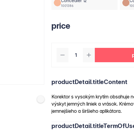
Concealer 12
Co
1001386
10
price
productDetail.titleContent
Korektor s vysokým krytím obsahuje n
výskyt jemných liniek a vrások. Kré
jemnejšieho a širšieho aplikátora.
productDetail.titleTermOfUs