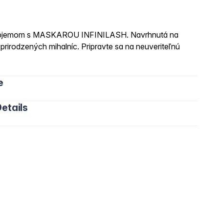
m objemom s MASKAROU INFINILASH. Navrhnutá na
prirodzených mihalníc. Pripravte sa na neuveriteľnú
e
etails