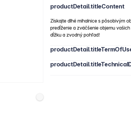
productDetail.titleContent
Získajte dlhé mihalnice s pôsobivý
predĺženie a zväčšenie objemu vašich 
dĺžku a zvodný pohľad!
productDetail.titleTermOfUs
productDetail.titleTechnicalD