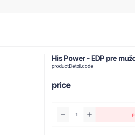
His Power - EDP pre muž
productDetail.code
price
p