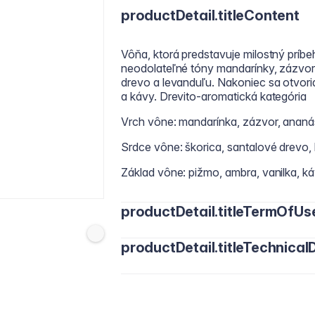
productDetail.titleContent
Vôňa, ktorá predstavuje milostný príbe
neodolateľné tóny mandarínky, zázvor
drevo a levanduľu. Nakoniec sa otvoria
a kávy. Drevito-aromatická kategória
Vrch vône: mandarínka, zázvor, ananá
Srdce vône: škorica, santalové drevo,
Základ vône: pižmo, ambra, vanilka, k
productDetail.titleTermOfUs
productDetail.titleTechnicalD