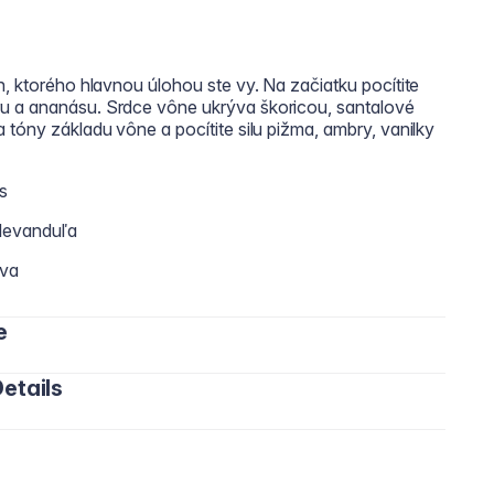
h, ktorého hlavnou úlohou ste vy. Na začiatku pocítite
u a ananásu. Srdce vône ukrýva škoricou, santalové
 tóny základu vône a pocítite silu pižma, ambry, vanilky
s
 levanduľa
áva
e
etails