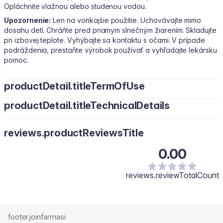
Opláchnite vlažnou alebo studenou vodou.
Upozornenie:
Len na vonkajšie použitie. Uchovávajte mimo
dosahu detí. Chráňte pred priamym slnečným žiarením. Skladujte
pri izbovej teplote. Vyhýbajte sa kontaktu s očami. V prípade
podráždenia, prestaňte výrobok používať a vyhľadajte lekársku
pomoc.
productDetail.titleTermOfUse
productDetail.titleTechnicalDetails
reviews.productReviewsTitle
0.00
reviews.reviewTotalCount
footer.joinfarmasi