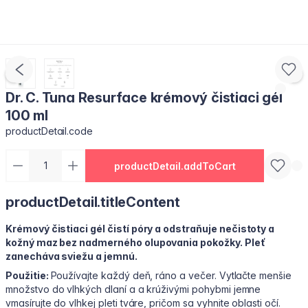
Dr. C. Tuna Resurface krémový čistiaci gél
100 ml
productDetail.code
productDetail.addToCart
productDetail.titleContent
Krémový čistiaci gél čistí póry a odstraňuje nečistoty a
kožný maz bez nadmerného olupovania pokožky. Pleť
zanecháva sviežu a jemnú.
Použitie:
Používajte každý deň, ráno a večer. Vytlačte menšie
množstvo do vlhkých dlaní a a krúživými pohybmi jemne
vmasírujte do vlhkej pleti tváre, pričom sa vyhnite oblasti očí.