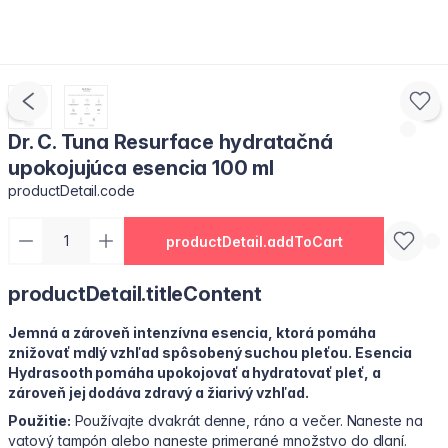
Dr. C. Tuna Resurface hydratačná
upokojujúca esencia 100 ml
productDetail.code
productDetail.addToCart
productDetail.titleContent
Jemná a zároveň intenzívna esencia, ktorá pomáha
znižovať mdlý vzhľad spôsobený suchou pleťou. Esencia
Hydrasooth pomáha upokojovať a hydratovať pleť, a
zároveň jej dodáva zdravý a žiarivý vzhľad.
Použitie:
Používajte dvakrát denne, ráno a večer. Naneste na
vatový tampón alebo naneste primerané množstvo do dlaní.