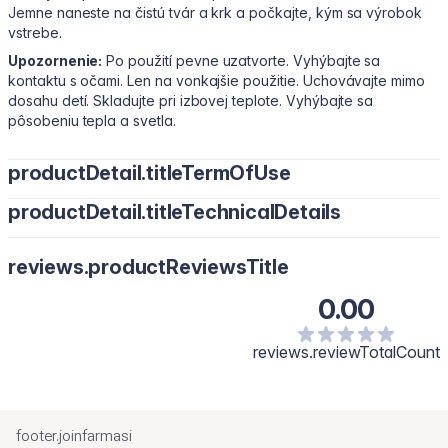
Jemne naneste na čistú tvár a krk a počkajte, kým sa výrobok
vstrebe.
Upozornenie:
Po použití pevne uzatvorte. Vyhýbajte sa
kontaktu s očami. Len na vonkajšie použitie. Uchovávajte mimo
dosahu detí. Skladujte pri izbovej teplote. Vyhýbajte sa
pôsobeniu tepla a svetla.
productDetail.titleTermOfUse
productDetail.titleTechnicalDetails
Používajte dvakrát denne, ráno a večer. Naneste na vatový
tampón alebo čisté dlane. Jemne naneste na vyčistenú pokožku
tváre a krku, potom počkajte, kým sa produkt vstrebe
reviews.productReviewsTitle
0.00
reviews.reviewTotalCount
footer.joinfarmasi