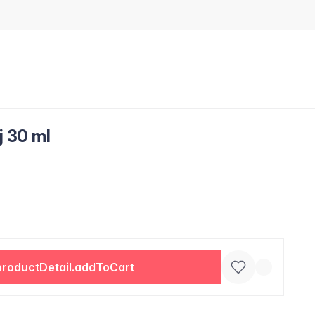
j 30 ml
productDetail.addToCart