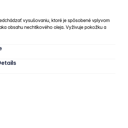
predchádzať vysušovaniu, ktoré je spôsobené vplyvom
ďaka obsahu nechtíkového oleja. Vyživuje pokožku a
e
etails
Persea Gratissima Oil, Soybean Oil/Glycine Soja Soybean