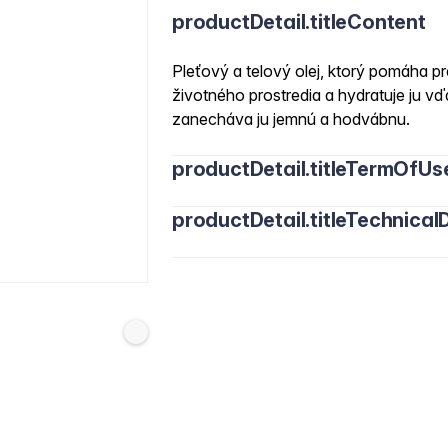
productDetail.titleContent
Pleťový a telový olej, ktorý pomáha 
životného prostredia a hydratuje ju v
zanecháva ju jemnú a hodvábnu.
productDetail.titleTermOfUs
productDetail.titleTechnicalD
Calendula Officinalis Flower Extract, 
Oil, Tocopherol