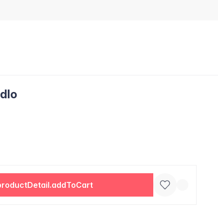
ydlo
productDetail.addToCart