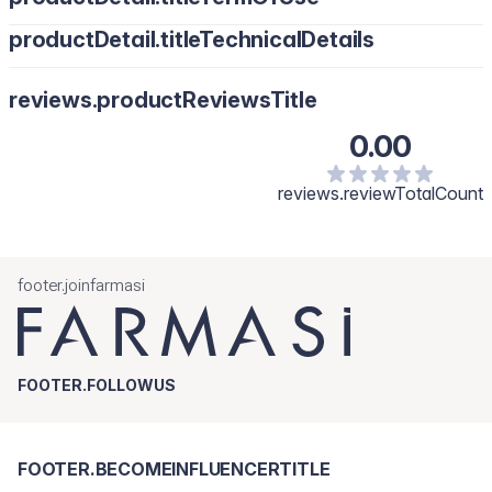
productDetail.titleTechnicalDetails
Použitie: Naneste dostatočné množstvo na vyčistenú tvár a
pokožku krku dvakrát denne
reviews.productReviewsTitle
0.00
reviews.reviewTotalCount
footer.joinfarmasi
FOOTER.FOLLOWUS
FOOTER.BECOMEINFLUENCERTITLE