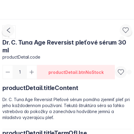
Dr. C. Tuna Age Reversist pleťové sérum 30
ml
productDetail.code
productDetail.btnNoStock
productDetail.titleContent
Dr. C. Tuna Age Reversist Pleťové sérum pomáha zjemniť pleť pri
jeho každodennom používaní. Tekutá štruktúra séra sa ľahko
vstrebáva do pokožky a zanecháva hodvábne jemnú a
mladistvo vyzerajúcu pleť.
productDetail.titleTermOfUse