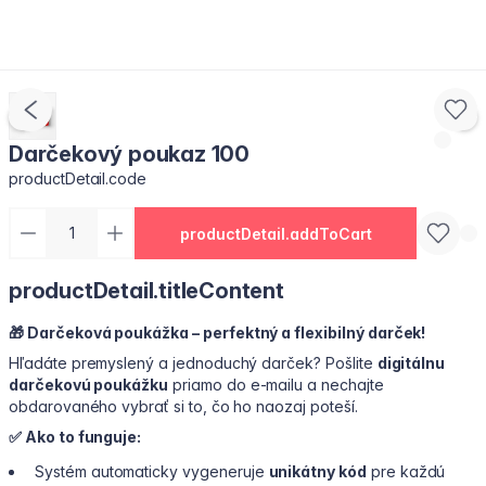
Darčekový poukaz 100
productDetail.code
productDetail.addToCart
productDetail.titleContent
🎁
Darčeková poukážka – perfektný a flexibilný darček!
Hľadáte premyslený a jednoduchý darček? Pošlite
digitálnu
darčekovú poukážku
priamo do e-mailu a nechajte
obdarovaného vybrať si to, čo ho naozaj poteší.
✅ Ako to funguje:
Systém automaticky vygeneruje
unikátny kód
pre každú