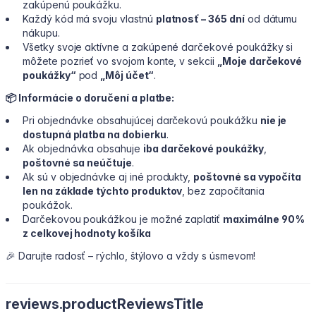
zakúpenú poukážku.
Každý kód má svoju vlastnú
platnosť – 365 dní
od dátumu
nákupu.
Všetky svoje aktívne a zakúpené darčekové poukážky si
môžete pozrieť vo svojom konte, v sekcii
„Moje darčekové
poukážky“
pod
„Môj účet“
.
📦 Informácie o doručení a platbe:
Pri objednávke obsahujúcej darčekovú poukážku
nie je
dostupná platba na dobierku
.
Ak objednávka obsahuje
iba darčekové poukážky
,
poštovné sa neúčtuje
.
Ak sú v objednávke aj iné produkty,
poštovné sa vypočíta
len na základe týchto produktov
, bez započítania
poukážok.
Darčekovou poukážkou je možné zaplatiť
maximálne 90 %
z celkovej hodnoty košíka
🎉 Darujte radosť – rýchlo, štýlovo a vždy s úsmevom!
reviews.productReviewsTitle