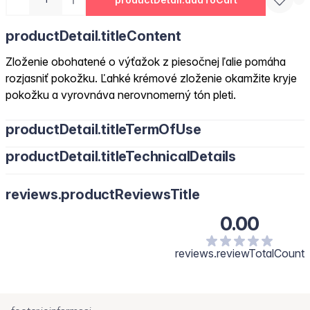
productDetail.titleContent
Zloženie obohatené o výťažok z piesočnej ľalie pomáha
rozjasniť pokožku. Ľahké krémové zloženie okamžite kryje
pokožku a vyrovnáva nerovnomerný tón pleti.
productDetail.titleTermOfUse
productDetail.titleTechnicalDetails
reviews.productReviewsTitle
0.00
reviews.reviewTotalCount