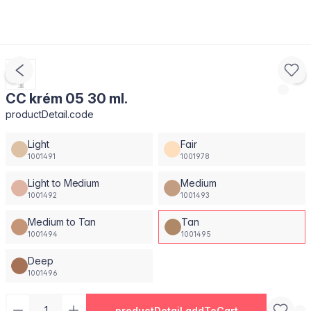
CC krém 05 30 ml.
productDetail.code
Light
Fair
1001491
1001978
Light to Medium
Medium
1001492
1001493
Medium to Tan
Tan
1001494
1001495
Deep
1001496
productDetail.addToCart