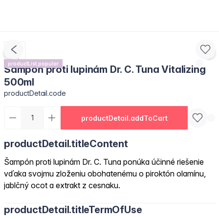
productList.popular
Šampón proti lupinám Dr. C. Tuna Vitalizing
500ml
productDetail.code
productDetail.addToCart
productDetail.titleContent
Šampón proti lupinám Dr. C. Tuna ponúka účinné riešenie
vďaka svojmu zloženiu obohatenému o piroktón olamínu,
jablčný ocot a extrakt z cesnaku.
productDetail.titleTermOfUse