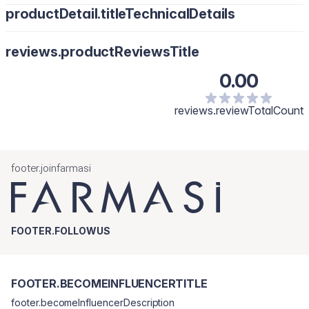
productDetail.titleTechnicalDetails
reviews.productReviewsTitle
0.00
reviews.reviewTotalCount
footer.joinfarmasi
FOOTER.FOLLOWUS
FOOTER.BECOMEINFLUENCERTITLE
footer.becomeInfluencerDescription